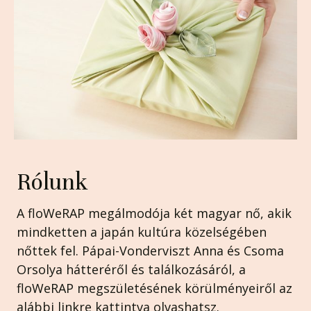
Rólunk
A floWeRAP megálmodója két magyar nő, akik
mindketten a japán kultúra közelségében
nőttek fel. Pápai-Vonderviszt Anna és Csoma
Orsolya hátteréről és találkozásáról, a
floWeRAP megszületésének körülményeiről az
alábbi linkre kattintva olvashatsz.