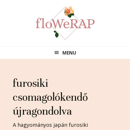
Ugrás
Skip
Ugrás
az
to
a
elsődleges
main
lábléchez
navigációhoz
content
MENU
furosiki
csomagolókendő
újragondolva
A hagyományos japán furosiki