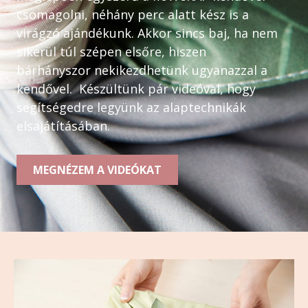
csomagolni, néhány perc alatt kész is a
virágzó ajándékunk. Akkor sincs baj, ha nem
sikerül túl szépen elsőre, hiszen
bárhányszor nekikezdhetünk ugyanazzal a
kendővel. Készültünk pár videóval, hogy
segítségedre legyünk az alaptechnikák
elsajátításában.
MEGNÉZEM A VIDEÓKAT