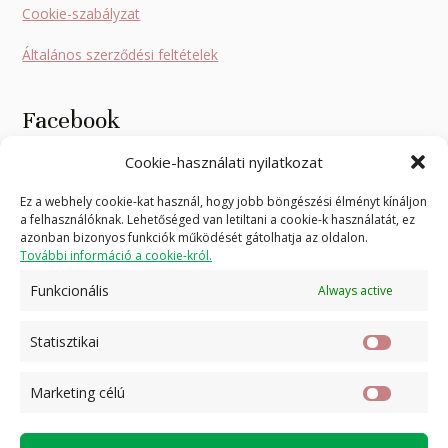
Cookie-szabályzat
Általános szerződési feltételek
Facebook
Cookie-használati nyilatkozat
Ez a webhely cookie-kat használ, hogy jobb böngészési élményt kínáljon
a felhasználóknak. Lehetőséged van letiltani a cookie-k használatát, ez
azonban bizonyos funkciók működését gátolhatja az oldalon.
További információ a cookie-król.
Click to accept marketing cookies and
Funkcionális
Always active
フラワラップ
enable this content
Statisztikai
Statis
Marketing célú
Marke
célú