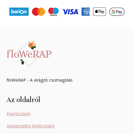
Footer
floWeRAP - A virágzó csomagolás
Az oldalról
Impresszum
Adatkezelési tájékoztató