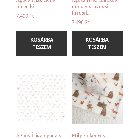
furosiki
malacos-nyuszis
furosiki
7.490
Ft
7.490
Ft
KOSÁRBA
KOSÁRBA
TESZEM
TESZEM
Agócs Írisz nyuszis-
Milyen kedves!