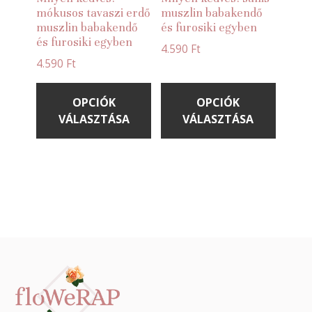
mókusos tavaszi erdő
muszlin babakendő
muszlin babakendő
és furosiki egyben
és furosiki egyben
4.590
Ft
4.590
Ft
Ennek
Ennek
a
a
OPCIÓK
OPCIÓK
terméknek
termé
VÁLASZTÁSA
VÁLASZTÁSA
több
több
variációja
variác
van.
van.
A
A
változatok
válto
a
a
termékoldalon
termé
választhatók
válas
Footer
ki
ki