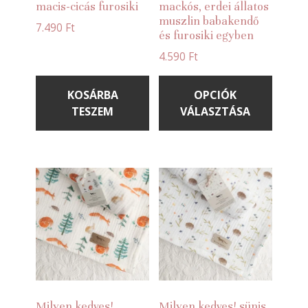
macis-cicás furosiki
mackós, erdei állatos
muszlin babakendő
7.490
Ft
és furosiki egyben
4.590
Ft
Ennek
a
KOSÁRBA
OPCIÓK
termé
TESZEM
VÁLASZTÁSA
több
variác
van.
A
válto
a
termé
válas
ki
Milyen kedves!
Milyen kedves! sünis