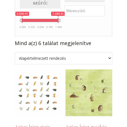
szűrő:
4.590 Ft
7.490 Ft
4.590
5.315
6.040
6.765
7.490
Mind a(z) 6 találat megjelenítve
Agócs Írisz cicás
Agócs Írisz mackós-